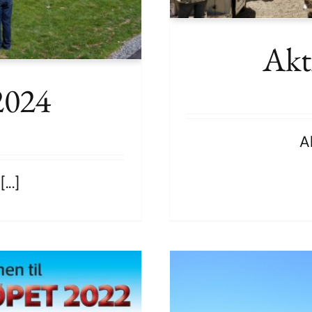
Akti
2024
A
..]
4