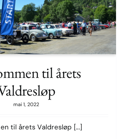
ommen til årets
Valdresløp
en til årets Valdresløp
mai 1, 2022
 til årets Valdresløp [...]