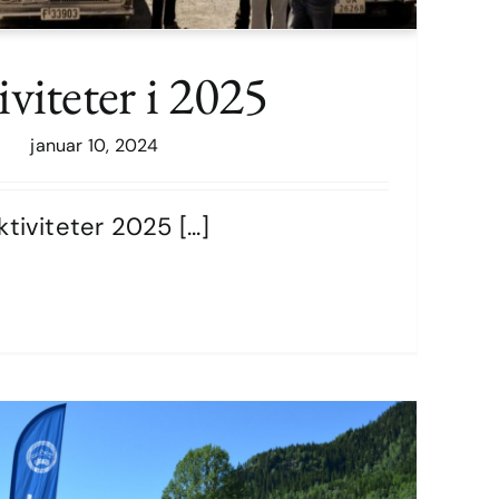
viteter i 2025
januar 10, 2024
ktiviteter 2025 [...]
Aktiviteter i 2025