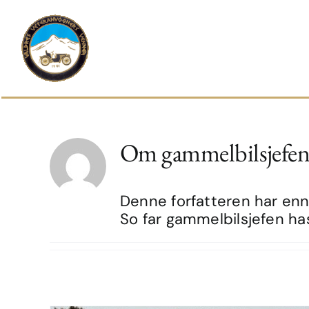
Skip
to
content
Om
gammelbilsjefe
Denne forfatteren har ennå
So far gammelbilsjefen has