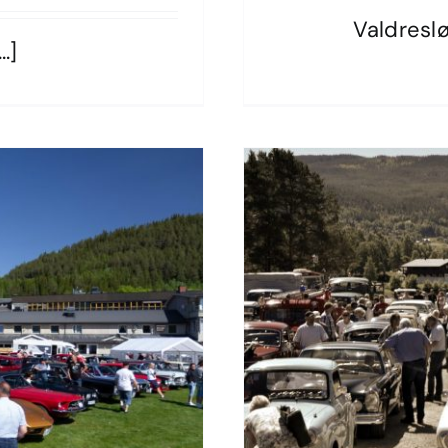
Valdre
Valdresl
.]