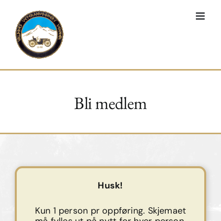
Skip
to
content
Bli medlem
Husk!
Kun 1 person pr oppføring. Skjemaet
må fylles ut på nytt for hver person.