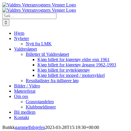
Skip
to
content
Søk
etter:
Hjem
Nyheter
Nytt fra LMK
Valdresløpet
Billetter til Valdresløpet
Kjøp billett for kjøretøy eldre enn 1961
Kjøp billett for kjøretøy årgang 1962-1993
Kjøp billett for nyttekjøretøy
Kjøp billett for moped / motorsykkel
Resultatlister fra tidligere løp
Bilder / Video
Møtereferat
Om oss
Grasrotandelen
Klubbmeldinger
Bli medlem
Kontakt
Butikk
gammelbilsjefen
2023-03-28T15:19:30+00:00