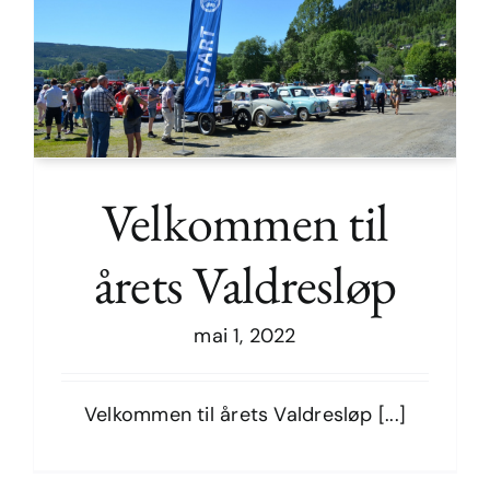
Velkommen til
årets Valdresløp
Velkommen til årets Valdresløp
mai 1, 2022
Velkommen til årets Valdresløp [...]