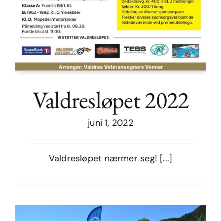
Valdresløpet 2022
juni 1, 2022
Valdresløpet 2022
Valdresløpet nærmer seg! [...]